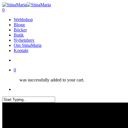
Skip
to
search
0
main
Menu
Webbshop
content
Blogg
Böcker
Butik
Nyhetsbrev
Om StinaMaria
Kontakt
search
0
was successfully added to your cart.
Menu
Close
Search