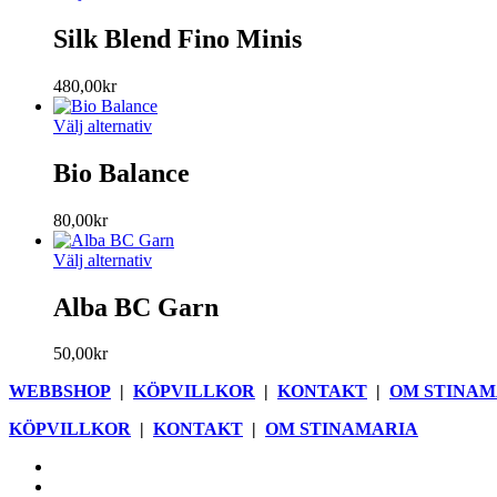
här
produkten
Silk Blend Fino Minis
har
flera
480,00
kr
varianter.
De
Den
Välj alternativ
olika
här
alternativen
produkten
Bio Balance
kan
har
väljas
flera
på
80,00
kr
varianter.
produktsidan
De
Den
Välj alternativ
olika
här
alternativen
produkten
Alba BC Garn
kan
har
väljas
flera
på
50,00
kr
varianter.
produktsidan
De
WEBBSHOP
|
KÖPVILLKOR
|
KONTAKT
|
OM STINAM
olika
alternativen
KÖPVILLKOR
|
KONTAKT
|
OM STINAMARIA
kan
väljas
facebook
på
pinterest