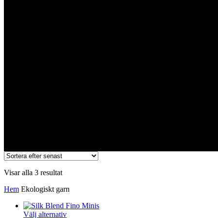
Ekologiskt garn
Sortera
Visar alla 3 resultat
efter
Hem
Ekologiskt garn
senaste
Den
Välj alternativ