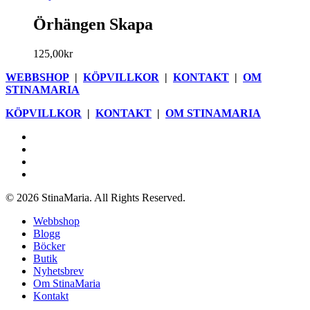
här
produkten
Örhängen Skapa
har
flera
125,00
kr
varianter.
De
WEBBSHOP
|
KÖPVILLKOR
|
KONTAKT
|
OM
olika
STINAMARIA
alternativen
kan
KÖPVILLKOR
|
KONTAKT
|
OM STINAMARIA
väljas
på
facebook
produktsidan
pinterest
youtube
instagram
© 2026 StinaMaria. All Rights Reserved.
Close
Webbshop
Menu
Blogg
Böcker
Butik
Nyhetsbrev
Om StinaMaria
Kontakt