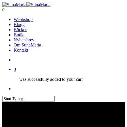
Skip
to
search
0
main
Menu
Webbshop
content
Blogg
Böcker
Butik
Nyhetsbrev
Om StinaMaria
Kontakt
search
0
was successfully added to your cart.
Menu
Close
Search