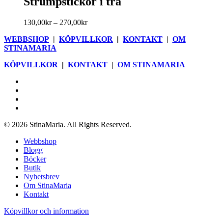
Strumpstickor i trä
har
flera
Prisintervall:
130,00
kr
–
270,00
kr
varianter.
130,00kr
De
WEBBSHOP
|
KÖPVILLKOR
|
KONTAKT
|
OM
till
olika
STINAMARIA
270,00kr
alternativen
kan
KÖPVILLKOR
|
KONTAKT
|
OM STINAMARIA
väljas
på
facebook
produktsidan
pinterest
youtube
instagram
© 2026 StinaMaria. All Rights Reserved.
Close
Webbshop
Menu
Blogg
Böcker
Butik
Nyhetsbrev
Om StinaMaria
Kontakt
Köpvillkor och information