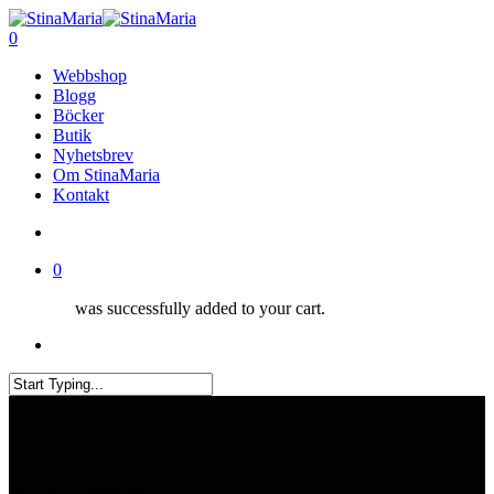
Skip
Clo
to
search
0
Me
main
Menu
Webbshop
content
Blogg
Böcker
Butik
Nyhetsbrev
Om StinaMaria
Kontakt
search
0
was successfully added to your cart.
Menu
Close
Search