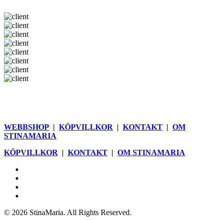
WEBBSHOP
|
KÖPVILLKOR
|
KONTAKT
|
OM
STINAMARIA
KÖPVILLKOR
|
KONTAKT
|
OM STINAMARIA
facebook
pinterest
youtube
instagram
© 2026 StinaMaria. All Rights Reserved.