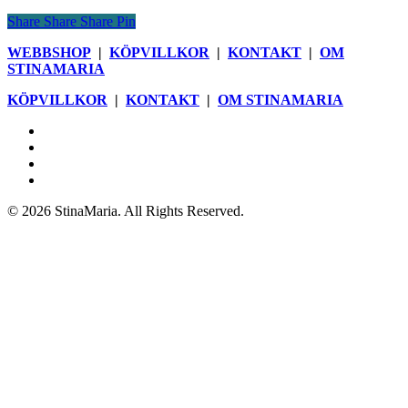
Share
Share
Share
Pin
WEBBSHOP
|
KÖPVILLKOR
|
KONTAKT
|
OM
STINAMARIA
KÖPVILLKOR
|
KONTAKT
|
OM STINAMARIA
facebook
pinterest
youtube
instagram
© 2026 StinaMaria. All Rights Reserved.
Webbshop
Blogg
Böcker
Butik
Nyhetsbrev
Om StinaMaria
Kontakt
Köpvillkor och information