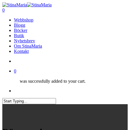
Skip
Clo
to
search
0
Me
main
Menu
Webbshop
content
Blogg
Böcker
Butik
Nyhetsbrev
Om StinaMaria
Kontakt
search
0
was successfully added to your cart.
Menu
Close
Search