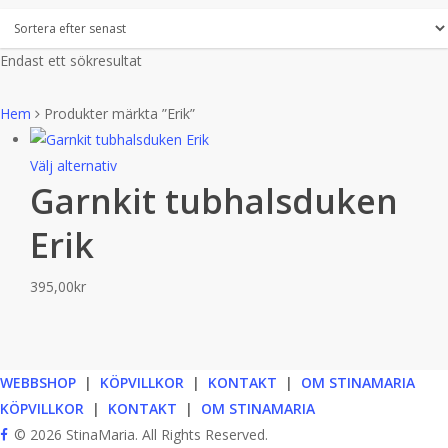
Endast ett sökresultat
Hem
Produkter märkta ”Erik”
Den
Välj alternativ
Garnkit tubhalsduken
här
produkten
Erik
har
flera
395,00
kr
varianter.
De
olika
alternativen
WEBBSHOP
|
KÖPVILLKOR
|
KONTAKT
|
OM STINAMARIA
kan
KÖPVILLKOR
|
KONTAKT
|
OM STINAMARIA
väljas
facebook
© 2026 StinaMaria. All Rights Reserved.