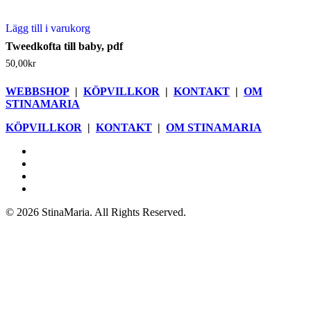
Lägg till i varukorg
Tweedkofta till baby, pdf
50,00
kr
WEBBSHOP
|
KÖPVILLKOR
|
KONTAKT
|
OM
STINAMARIA
KÖPVILLKOR
|
KONTAKT
|
OM STINAMARIA
facebook
pinterest
youtube
instagram
© 2026 StinaMaria. All Rights Reserved.
Webbshop
Blogg
Böcker
Butik
Nyhetsbrev
Om StinaMaria