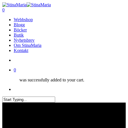
Skip
Clo
to
search
0
Me
main
Menu
Webbshop
content
Blogg
Böcker
Butik
Nyhetsbrev
Om StinaMaria
Kontakt
search
0
was successfully added to your cart.
Menu
Close
Search