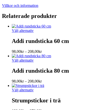
Villkor och information
Relaterade produkter
Den
Välj alternativ
här
produkten
Addi rundsticka 60 cm
har
flera
Prisintervall:
98,00
kr
–
208,00
kr
varianter.
98,00kr
De
Den
till
Välj alternativ
olika
här
208,00kr
alternativen
produkten
Addi rundsticka 80 cm
kan
har
väljas
flera
på
Prisintervall:
98,00
kr
–
208,00
kr
varianter.
produktsidan
98,00kr
De
Den
till
Välj alternativ
olika
här
208,00kr
alternativen
produkten
Strumpstickor i trä
kan
har
väljas
flera
på