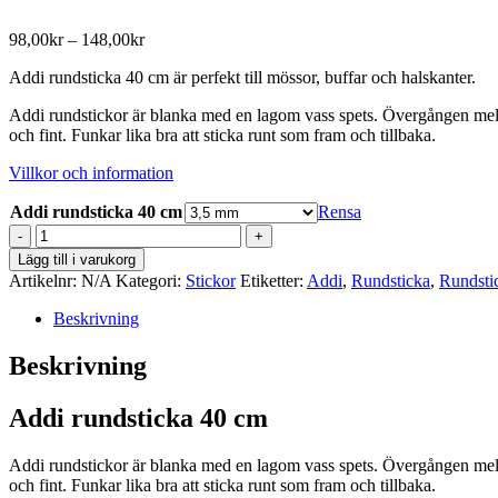
Prisintervall:
98,00
kr
–
148,00
kr
98,00kr
Addi rundsticka 40 cm är perfekt till mössor, buffar och halskanter.
till
148,00kr
Addi rundstickor är blanka med en lagom vass spets. Övergången mellan k
och fint. Funkar lika bra att sticka runt som fram och tillbaka.
Villkor och information
Addi rundsticka 40 cm
Rensa
Addi
rundsticka
Lägg till i varukorg
40
Artikelnr:
N/A
Kategori:
Stickor
Etiketter:
Addi
,
Rundsticka
,
Rundsti
cm
mängd
Beskrivning
Beskrivning
Addi rundsticka 40 cm
Addi rundstickor är blanka med en lagom vass spets. Övergången mellan k
och fint. Funkar lika bra att sticka runt som fram och tillbaka.