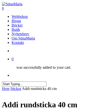
Skip
to
search
0
main
Menu
Webbshop
content
Blogg
Böcker
Butik
Nyhetsbrev
Om StinaMaria
Kontakt
search
0
was successfully added to your cart.
Menu
Close
Hem
Stickor
Addi rundsticka 40 cm
Search
Addi rundsticka 40 cm