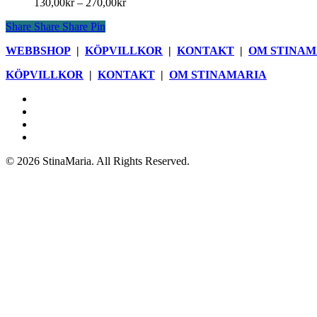
Prisintervall:
130,00
kr
–
270,00
kr
varianter.
produktsidan
130,00kr
De
Share
Share
Share
Pin
till
olika
270,00kr
alternativen
WEBBSHOP
|
KÖPVILLKOR
|
KONTAKT
|
OM STINAM
kan
väljas
KÖPVILLKOR
|
KONTAKT
|
OM STINAMARIA
på
produktsidan
facebook
pinterest
youtube
instagram
© 2026 StinaMaria. All Rights Reserved.
Close
Webbshop
Menu
Blogg
Böcker
Butik
Nyhetsbrev
Om StinaMaria
Kontakt
Köpvillkor och information