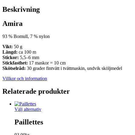
Beskrivning
Amira
93 % Bomull, 7 % nylon
Vikt:
50 g
Längd:
ca 100 m
Stickor:
5,5–6 mm
Stickfasthet:
17 maskor = 10 cm
Skötselråd:
30 grader fintvätt i tvättmaskin, undvik sköljmedel
Villkor och information
Relaterade produkter
Den
Välj alternativ
här
produkten
Paillettes
har
flera
93,00
kr