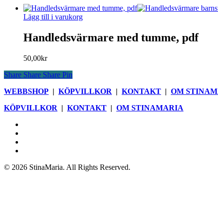
kan
väljas
Lägg till i varukorg
på
produktsidan
Handledsvärmare med tumme, pdf
50,00
kr
Share
Share
Share
Pin
WEBBSHOP
|
KÖPVILLKOR
|
KONTAKT
|
OM STINAM
KÖPVILLKOR
|
KONTAKT
|
OM STINAMARIA
facebook
pinterest
youtube
instagram
© 2026 StinaMaria. All Rights Reserved.
Close
Webbshop
Menu
Blogg
Böcker
Butik