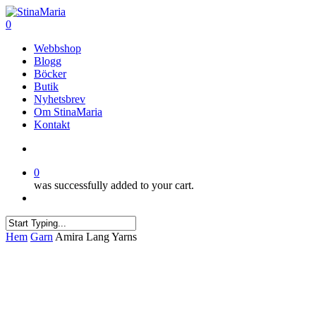
Skip
to
search
0
main
Menu
Webbshop
content
Blogg
Böcker
Butik
Nyhetsbrev
Om StinaMaria
Kontakt
search
0
was successfully added to your cart.
Menu
Close
Hem
Garn
Amira Lang Yarns
Search