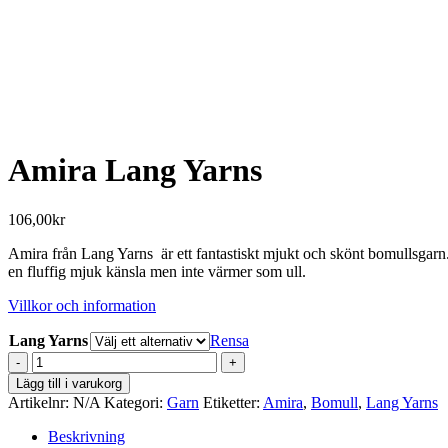
Amira Lang Yarns
106,00
kr
Amira från Lang Yarns är ett fantastiskt mjukt och skönt bomullsgarn. Gar
en fluffig mjuk känsla men inte värmer som ull.
Villkor och information
Lang Yarns
Rensa
Amira
Lang
Lägg till i varukorg
Yarns
Artikelnr:
N/A
Kategori:
Garn
Etiketter:
Amira
,
Bomull
,
Lang Yarns
mängd
Beskrivning