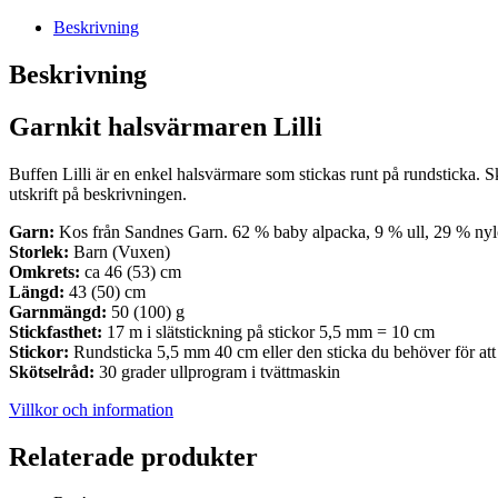
mängd
Beskrivning
Beskrivning
Garnkit halsvärmaren Lilli
Buffen Lilli är en enkel halsvärmare som stickas runt på rundsticka. 
utskrift på beskrivningen.
Garn:
Kos från Sandnes Garn. 62 % baby alpacka, 9 % ull, 29 % nyl
Storlek:
Barn (Vuxen)
Omkrets:
ca 46 (53) cm
Längd:
43 (50) cm
Garnmängd:
50 (100) g
Stickfasthet:
17 m i slät­stickning på stickor 5,5 mm = 10 cm
Stickor:
Rundsticka 5,5 mm 40 cm eller den sticka du behöver för att
Skötselråd:
30 grader ullprogram i tvättmaskin
Villkor och information
Relaterade produkter