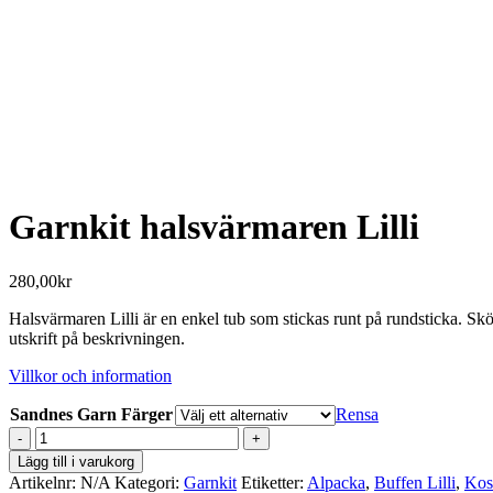
Garnkit halsvärmaren Lilli
280,00
kr
Halsvärmaren Lilli är en enkel tub som stickas runt på rundsticka. Sk
utskrift på beskrivningen.
Villkor och information
Sandnes Garn Färger
Rensa
Garnkit
halsvärmaren
Lägg till i varukorg
Lilli
Artikelnr:
N/A
Kategori:
Garnkit
Etiketter:
Alpacka
,
Buffen Lilli
,
Kos