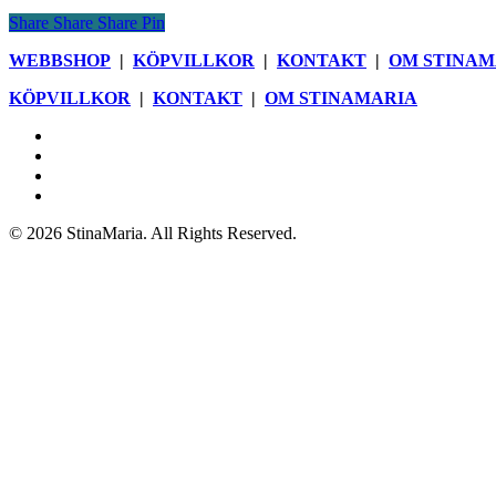
70,00kr
varianter.
produktsidan
Share
Share
Share
Pin
till
De
119,00kr
olika
WEBBSHOP
|
KÖPVILLKOR
|
KONTAKT
|
OM STINAM
alternativen
kan
KÖPVILLKOR
|
KONTAKT
|
OM STINAMARIA
väljas
på
facebook
produktsidan
pinterest
youtube
instagram
© 2026 StinaMaria. All Rights Reserved.
Close
Webbshop
Menu
Blogg
Böcker
Butik
Nyhetsbrev
Om StinaMaria
Kontakt
Köpvillkor och information