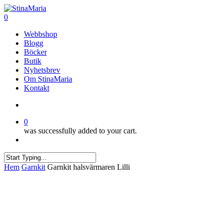
Skip
to
search
0
main
Menu
Webbshop
content
Blogg
Böcker
Butik
Nyhetsbrev
Om StinaMaria
Kontakt
search
0
was successfully added to your cart.
Menu
Close
Hem
Garnkit
Garnkit halsvärmaren Lilli
Search