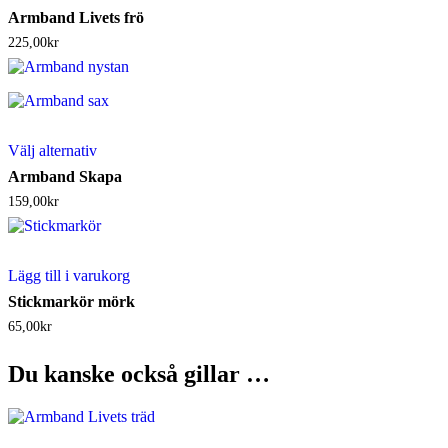
Armband Livets frö
225,00
kr
Den
Välj alternativ
här
produkten
Armband Skapa
har
159,00
kr
flera
varianter.
De
olika
Lägg till i varukorg
alternativen
kan
Stickmarkör mörk
väljas
65,00
kr
på
produktsidan
Du kanske också gillar …