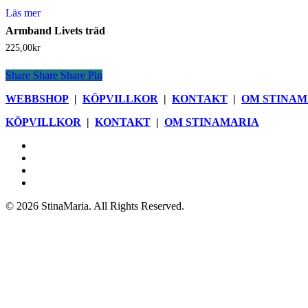
Läs mer
Armband Livets träd
225,00
kr
Share
Share
Share
Pin
WEBBSHOP
|
KÖPVILLKOR
|
KONTAKT
|
OM STINAM
KÖPVILLKOR
|
KONTAKT
|
OM STINAMARIA
facebook
pinterest
youtube
instagram
© 2026 StinaMaria. All Rights Reserved.
Close
Webbshop
Menu
Blogg
Böcker
Butik
Nyhetsbrev
Om StinaMaria