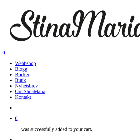
Skip
to
main
content
search
0
Menu
Webbshop
Blogg
Böcker
Butik
Nyhetsbrev
Om StinaMaria
Kontakt
search
0
was successfully added to your cart.
Menu