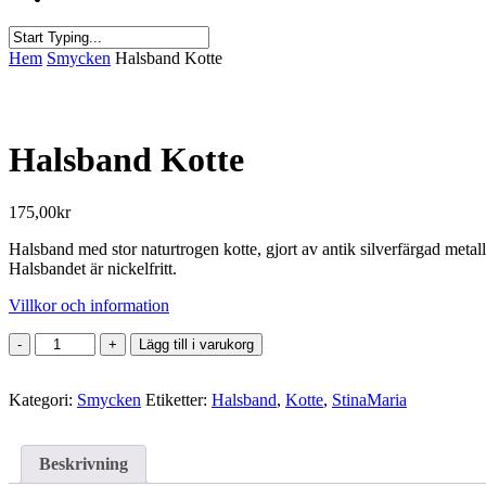
Close
Hem
Smycken
Halsband Kotte
Search
Halsband Kotte
175,00
kr
Halsband med stor naturtrogen kotte, gjort av antik silverfärgad metal
Halsbandet är nickelfritt.
Villkor och information
Halsband
Lägg till i varukorg
Kotte
mängd
Kategori:
Smycken
Etiketter:
Halsband
,
Kotte
,
StinaMaria
Beskrivning