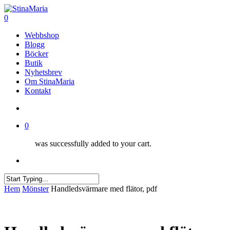
Skip
to
search
0
main
Menu
Webbshop
content
Blogg
Böcker
Butik
Nyhetsbrev
Om StinaMaria
Kontakt
search
0
was successfully added to your cart.
Menu
Close
Hem
Mönster
Handledsvärmare med flätor, pdf
Search