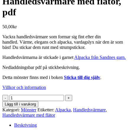
Handledsvärmare med flätor,
pdf
50,00
kr
Vackra handledsvärmare som formar sig fint efter din
handled. Värme, elegans och alpacka, vardagslyx när den är som
bäst! Du stickar dem runt med strumpstickor.
Handledsvärmarna är stickade i garnet
Alpacka från Sandnes garn.
Nedladdningsbar pdf på stickbeskrivning.
Detta mönster finns med i boken
Sticka till dig själv
.
Villkor och information
Handledsvärmare
med
Lägg till i varukorg
flätor,
Kategori:
Mönster
Etiketter:
Alpacka
,
Handledsvärmare
,
pdf
Handledsvärmare med flätor
mängd
Beskrivning