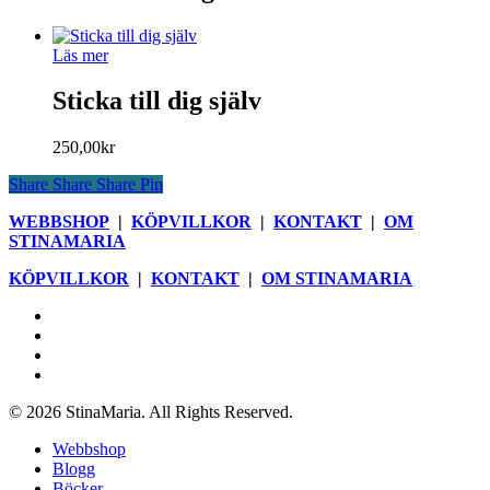
Läs mer
Sticka till dig själv
250,00
kr
Share
Share
Share
Pin
WEBBSHOP
|
KÖPVILLKOR
|
KONTAKT
|
OM
STINAMARIA
KÖPVILLKOR
|
KONTAKT
|
OM STINAMARIA
facebook
pinterest
youtube
instagram
© 2026 StinaMaria. All Rights Reserved.
Close
Webbshop
Menu
Blogg
Böcker