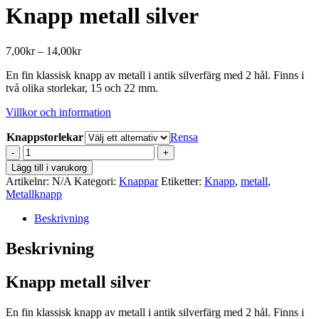
Knapp metall silver
Prisintervall:
7,00
kr
–
14,00
kr
7,00kr
En fin klassisk knapp av metall i antik silverfärg med 2 hål. Finns i
till
två olika storlekar, 15 och 22 mm.
14,00kr
Villkor och information
Knappstorlekar
Rensa
Knapp
metall
Lägg till i varukorg
silver
Artikelnr:
N/A
Kategori:
Knappar
Etiketter:
Knapp
,
metall
,
mängd
Metallknapp
Beskrivning
Beskrivning
Knapp metall silver
En fin klassisk knapp av metall i antik silverfärg med 2 hål. Finns i