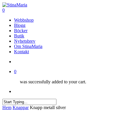
Skip
Clo
to
search
0
Me
main
Menu
Webbshop
content
Blogg
Böcker
Butik
Nyhetsbrev
Om StinaMaria
Kontakt
search
0
was successfully added to your cart.
Menu
Close
Hem
Knappar
Knapp metall silver
Search