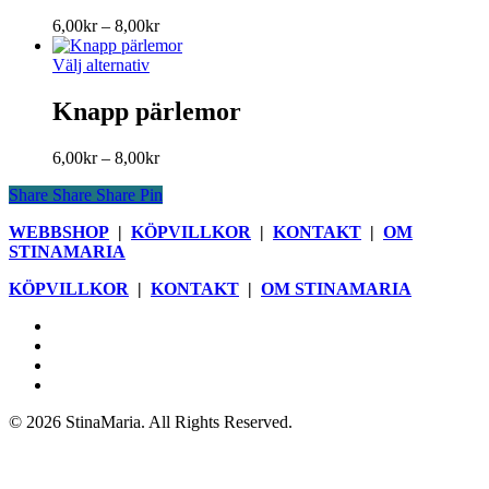
flera
på
Prisintervall:
6,00
kr
–
8,00
kr
varianter.
produktsidan
6,00kr
De
Den
till
Välj alternativ
olika
här
8,00kr
alternativen
produkten
Knapp pärlemor
kan
har
väljas
flera
på
Prisintervall:
6,00
kr
–
8,00
kr
varianter.
produktsidan
6,00kr
De
Share
Share
Share
Pin
till
olika
8,00kr
alternativen
WEBBSHOP
|
KÖPVILLKOR
|
KONTAKT
|
OM
kan
STINAMARIA
väljas
på
KÖPVILLKOR
|
KONTAKT
|
OM STINAMARIA
produktsidan
facebook
pinterest
youtube
instagram
© 2026 StinaMaria. All Rights Reserved.
Webbshop
Blogg