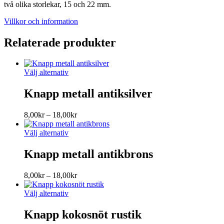
två olika storlekar, 15 och 22 mm.
Villkor och information
Relaterade produkter
Den
Välj alternativ
här
produkten
Knapp metall antiksilver
har
flera
Prisintervall:
8,00
kr
–
18,00
kr
varianter.
8,00kr
De
Den
till
Välj alternativ
olika
här
18,00kr
alternativen
produkten
Knapp metall antikbrons
kan
har
väljas
flera
på
Prisintervall:
8,00
kr
–
18,00
kr
varianter.
produktsidan
8,00kr
De
Den
till
Välj alternativ
olika
här
18,00kr
alternativen
produkten
Knapp kokosnöt rustik
kan
har
väljas