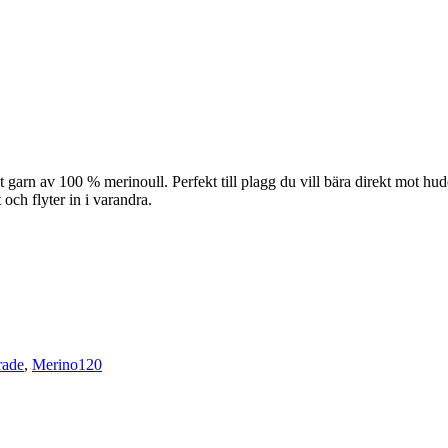
rn av 100 % merinoull. Perfekt till plagg du vill bära direkt mot huden, 
 och flyter in i varandra.
rade
,
Merino120