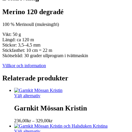
Merino 120 degradé
100 % Merinoull (mulesingfri)
Vikt: 50 g
Längd: ca 120 m
Stickor: 3,5–4,5 mm
Stickfasthet: 10 cm = 22 m
Skötselråd: 30 grader ullprogram i tvättmaskin
Villkor och information
Relaterade produkter
Den
Välj alternativ
här
produkten
Garnkit Mössan Kristin
har
flera
Prisintervall:
236,00
kr
–
329,00
kr
varianter.
236,00kr
De
Den
till
Välj alternativ