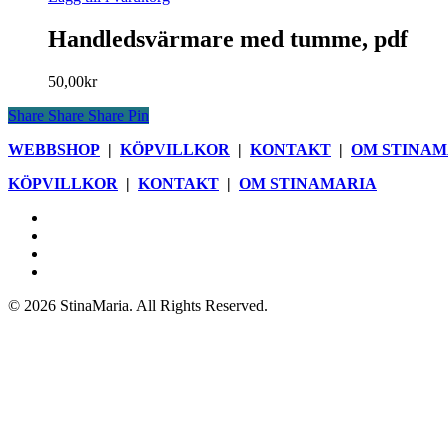
på
produktsidan
Handledsvärmare med tumme, pdf
50,00
kr
Share
Share
Share
Pin
WEBBSHOP
|
KÖPVILLKOR
|
KONTAKT
|
OM STINAM
KÖPVILLKOR
|
KONTAKT
|
OM STINAMARIA
facebook
pinterest
youtube
instagram
© 2026 StinaMaria. All Rights Reserved.
Close
Webbshop
Menu
Blogg
Böcker
Butik
Nyhetsbrev
Om StinaMaria