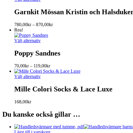
olika
här
329,00kr
alternativen
produkten
Garnkit Mössan Kristin och Halsduken
kan
har
väljas
flera
på
Prisintervall:
780,00
kr
–
870,00
kr
varianter.
produktsidan
780,00kr
Rea!
De
till
olika
Den
870,00kr
Välj alternativ
alternativen
här
kan
produkten
Poppy Sandnes
väljas
har
på
flera
produktsidan
Prisintervall:
70,00
kr
–
119,00
kr
varianter.
70,00kr
De
Den
till
Välj alternativ
olika
här
119,00kr
alternativen
produkten
Mille Colori Socks & Lace Luxe
kan
har
väljas
flera
på
168,00
kr
varianter.
produktsidan
De
Du kanske också gillar …
olika
alternativen
kan
väljas
Lägg till i varukorg