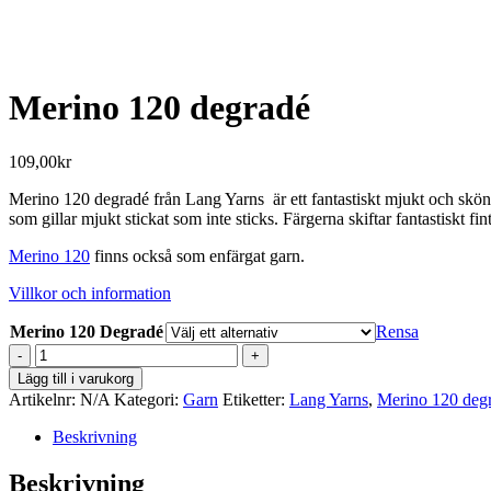
Merino 120 degradé
109,00
kr
Merino 120 degradé från Lang Yarns är ett fantastiskt mjukt och skönt ga
som gillar mjukt stickat som inte sticks. Färgerna skiftar fantastiskt fint
Merino 120
finns också som enfärgat garn.
Villkor och information
Merino 120 Degradé
Rensa
Merino
120
Lägg till i varukorg
degradé
Artikelnr:
N/A
Kategori:
Garn
Etiketter:
Lang Yarns
,
Merino 120 deg
mängd
Beskrivning
Beskrivning