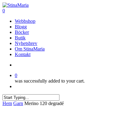
Skip
to
search
0
main
Menu
Webbshop
content
Blogg
Böcker
Butik
Nyhetsbrev
Om StinaMaria
Kontakt
search
0
was successfully added to your cart.
Menu
Close
Hem
Garn
Merino 120 degradé
Search