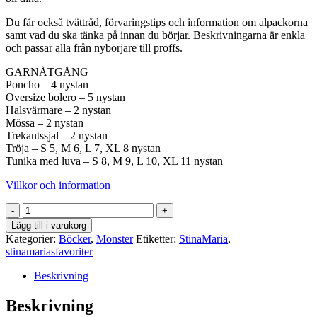
Du får också tvättråd, förvaringstips och information om alpackorna
samt vad du ska tänka på innan du börjar. Beskrivningarna är enkla
och passar alla från nybörjare till proffs.
GARNÅTGÅNG
Poncho – 4 nystan
Oversize bolero – 5 nystan
Halsvärmare – 2 nystan
Mössa – 2 nystan
Trekantssjal – 2 nystan
Tröja – S 5, M 6, L 7, XL 8 nystan
Tunika med luva – S 8, M 9, L 10, XL 11 nystan
Villkor och information
Mönsterhäfte
Favoriter
Lägg till i varukorg
mängd
Kategorier:
Böcker
,
Mönster
Etiketter:
StinaMaria
,
stinamariasfavoriter
Beskrivning
Beskrivning