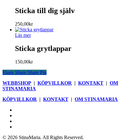
Sticka till dig själv
250,00
kr
Läs mer
Sticka grytlappar
150,00
kr
Share
Share
Share
Pin
WEBBSHOP
|
KÖPVILLKOR
|
KONTAKT
|
OM
STINAMARIA
KÖPVILLKOR
|
KONTAKT
|
OM STINAMARIA
facebook
pinterest
youtube
instagram
© 2026 StinaMaria. All Rights Reserved.