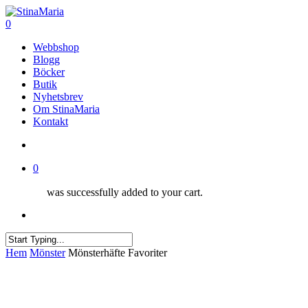
Skip
Clo
to
search
0
Me
main
Menu
Webbshop
content
Blogg
Böcker
Butik
Nyhetsbrev
Om StinaMaria
Kontakt
search
0
was successfully added to your cart.
Menu
Close
Hem
Mönster
Mönsterhäfte Favoriter
Search