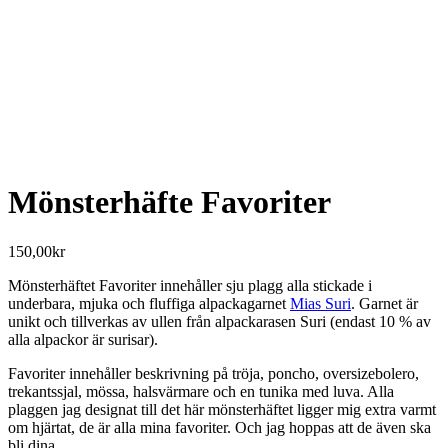
Mönsterhäfte Favoriter
150,00
kr
Mönsterhäftet Favoriter innehåller sju plagg alla stickade i
underbara, mjuka och fluffiga alpackagarnet
Mias Suri
. Garnet är
unikt och tillverkas av ullen från alpackarasen Suri (endast 10 % av
alla alpackor är surisar).
Favoriter innehåller beskrivning på tröja, poncho, oversizebolero,
trekantssjal, mössa, halsvärmare och en tunika med luva. Alla
plaggen jag designat till det här mönsterhäftet ligger mig extra varmt
om hjärtat, de är alla mina favoriter. Och jag hoppas att de även ska
bli dina.