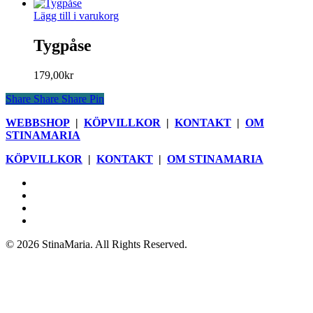
Lägg till i varukorg
Tygpåse
179,00
kr
Share
Share
Share
Pin
WEBBSHOP
|
KÖPVILLKOR
|
KONTAKT
|
OM
STINAMARIA
KÖPVILLKOR
|
KONTAKT
|
OM STINAMARIA
facebook
pinterest
youtube
instagram
© 2026 StinaMaria. All Rights Reserved.
Webbshop
Blogg
Böcker
Butik