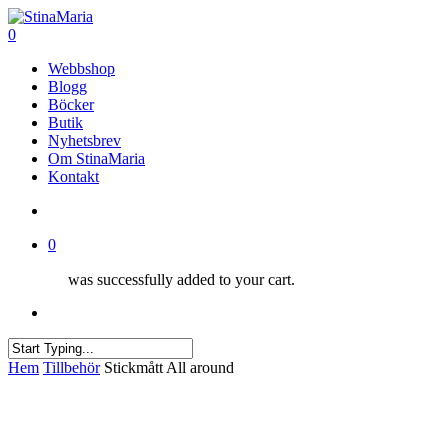
Skip
Clo
to
search
0
Me
main
Menu
Webbshop
content
Blogg
Böcker
Butik
Nyhetsbrev
Om StinaMaria
Kontakt
search
0
was successfully added to your cart.
Menu
Close
Hem
Tillbehör
Stickmått All around
Search