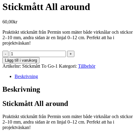
Stickmått All around
60,00
kr
Praktiskt stickmått från Permin som mäter både virknålar och stickor
2–10 mm, andra sidan är en linjal 0–12 cm. Perfekt att ha i
projektväskan!
Stickmått
All
Lägg till i varukorg
around
Artikelnr:
Stickmått To Go-1
Kategori:
Tillbehör
mängd
Beskrivning
Beskrivning
Stickmått All around
Praktiskt stickmått från Permin som mäter både virknålar och stickor
2–10 mm, andra sidan är en linjal 0–12 cm. Perfekt att ha i
projektväskan!