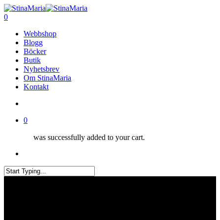
Skip
Clo
to
search
0
Me
main
Menu
Webbshop
content
Blogg
Böcker
Butik
Nyhetsbrev
Om StinaMaria
Kontakt
search
0
was successfully added to your cart.
Menu
Close
Search