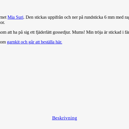
arnet
Mia Suri
. Den stickas uppifrån och ner på rundsticka 6 mm med ra
or.
 som att ha på sig ett fjäderlätt gossedjur. Mums! Min tröja är stickad i
 som
garnkit och går att beställa här.
Beskrivning