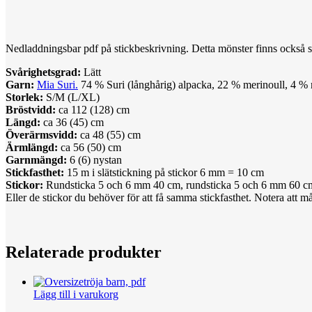
Nedladdningsbar pdf på stickbeskrivning. Detta mönster finns också
Svårighetsgrad:
Lätt
Garn:
Mia Suri.
74 % Suri (långhårig) alpacka, 22 % merinoull, 4 %
Storlek:
S/M (L/XL)
Bröstvidd:
ca 112 (128) cm
Längd:
ca 36 (45) cm
Överärmsvidd:
ca 48 (55) cm
Ärmlängd:
ca 56 (50) cm
Garnmängd:
6 (6) nystan
Stickfasthet:
15 m i slätstickning på stickor 6 mm = 10 cm
Stickor:
Rundsticka 5 och 6 mm 40 cm, rundsticka 5 och 6 mm 60 cm
Eller de stickor du behöver för att få samma stickfasthet. Notera att m
Relaterade produkter
Lägg till i varukorg