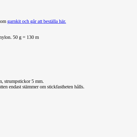
 som
garnkit och går att beställa h
är.
 nylon. 50 g = 130 m
, strumpstickor 5 mm.
åtten endast stämmer om stickfastheten hålls.