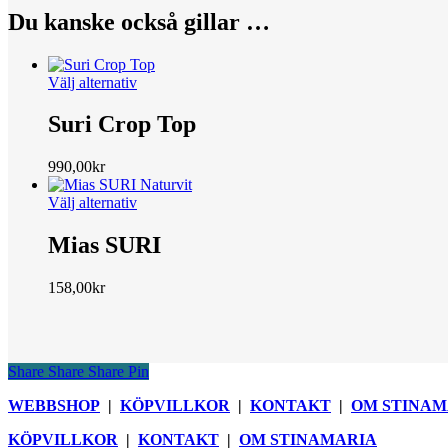
Du kanske också gillar …
Den
Välj alternativ
här
produkten
Suri Crop Top
har
flera
990,00
kr
varianter.
De
Den
Välj alternativ
olika
här
alternativen
produkten
Mias SURI
kan
har
väljas
flera
på
158,00
kr
varianter.
produktsidan
De
olika
alternativen
kan
Share
Share
Share
Pin
väljas
på
WEBBSHOP
|
KÖPVILLKOR
|
KONTAKT
|
OM STINAM
produktsidan
KÖPVILLKOR
|
KONTAKT
|
OM STINAMARIA