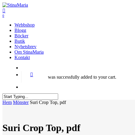
Skip
to
search
main
0
Menu
content
Webbshop
Blogg
Böcker
Butik
Nyhetsbrev
Om StinaMaria
Kontakt
search
was successfully added to your cart.
Menu
Close
Hem
Mönster
Suri Crop Top, pdf
Search
Suri Crop Top, pdf