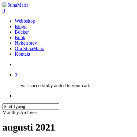
Skip
to
search
0
main
Menu
Webbshop
content
Blogg
Böcker
Butik
Nyhetsbrev
Om StinaMaria
Kontakt
search
0
was successfully added to your cart.
Menu
Close
Monthly Archives
Search
augusti 2021