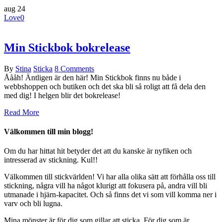
aug
24
Love
0
Min Stickbok bokrelease
By
Stina
Sticka
8 Comments
Åååh! Äntligen är den här! Min Stickbok finns nu både i
webbshoppen och butiken och det ska bli så roligt att få dela den
med dig! I helgen blir det bokrelease!
Read More
Välkommen till min blogg!
Om du har hittat hit betyder det att du kanske
är nyfiken och
intresserad av stickning. Kul!!
Välkommen till stickvärlden! Vi har alla olika sätt att förhålla oss till
stickning, några vill ha något klurigt att fokusera på, andra vill bli
utmanade i hjärn-kapacitet. Och så finns det vi som vill komma ner i
varv och bli lugna.
Mina mönster är för dig som gillar att sticka. För dig
som är