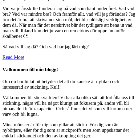
Vid varje årsskifte funderar jag på vad som hänt under året. Vad vad
bra? Vad var mindre bra? Och framför allt, vad vill jag förändra? Jag
tror det är bra att skriva ner sina mål, det blir plötsligt verklighet av
dem då. När man får det nerskrivet blir det tydligare att bena ut vad
man vill. Ibland kan det ju vara en ren cirkus där uppe innanför
skallbenet 🙂
Så vad vill jag då? Och vad har jag lärt mig?
Read More
Välkommen till min blogg!
Om du har hittat hit betyder det att du kanske
är nyfiken och
intresserad av stickning. Kul!!
Välkommen till stickvärlden! Vi har alla olika sätt att förhålla oss till
stickning, några vill ha något klurigt att fokusera på, andra vill bli
utmanade i hjärn-kapacitet. Och så finns det vi som vill komma ner i
varv och bli lugna.
Mina mönster är för dig som gillar att sticka. För dig
som är
nybörjare, eller för dig som är stickproffs men som uppskattar det
enkla i stickandet och den avkoppling det ger.