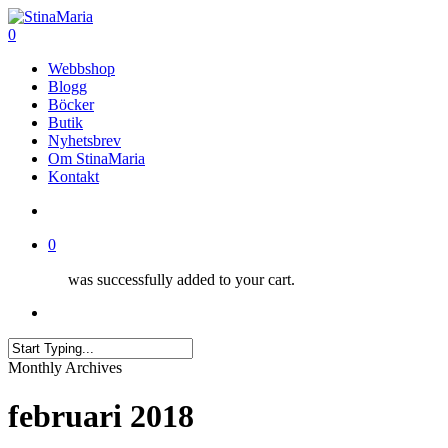
Skip
Clo
to
search
0
Me
main
Menu
Webbshop
content
Blogg
Böcker
Butik
Nyhetsbrev
Om StinaMaria
Kontakt
search
0
was successfully added to your cart.
Menu
Close
Monthly Archives
Search
februari 2018