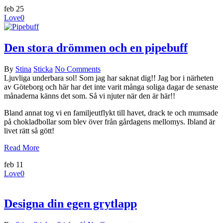
feb
25
Love
0
Den stora drömmen och en pipebuff
By
Stina
Sticka
No Comments
Ljuvliga underbara sol! Som jag har saknat dig!! Jag bor i närheten
av Göteborg och här har det inte varit många soliga dagar de senaste
månaderna känns det som. Så vi njuter när den är här!!
Bland annat tog vi en familjeutflykt till havet, drack te och mumsade
på chokladbollar som blev över från gårdagens mellomys. Ibland är
livet rätt så gött!
Read More
feb
11
Love
0
Designa din egen grytlapp