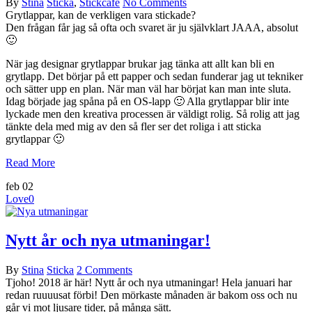
By
Stina
Sticka
,
Stickcafé
No Comments
Grytlappar, kan de verkligen vara stickade?
Den frågan får jag så ofta och svaret är ju självklart JAAA, absolut
🙂
När jag designar grytlappar brukar jag tänka att allt kan bli en
grytlapp. Det börjar på ett papper och sedan funderar jag ut tekniker
och sätter upp en plan. När man väl har börjat kan man inte sluta.
Idag började jag spåna på en OS-lapp 🙂 Alla grytlappar blir inte
lyckade men den kreativa processen är väldigt rolig. Så rolig att jag
tänkte dela med mig av den så fler ser det roliga i att sticka
grytlappar 🙂
Read More
feb
02
Love
0
Nytt år och nya utmaningar!
By
Stina
Sticka
2 Comments
Tjoho! 2018 är här! Nytt år och nya utmaningar! Hela januari har
redan ruuuusat förbi! Den mörkaste månaden är bakom oss och nu
går vi mot ljusare tider, på många sätt.