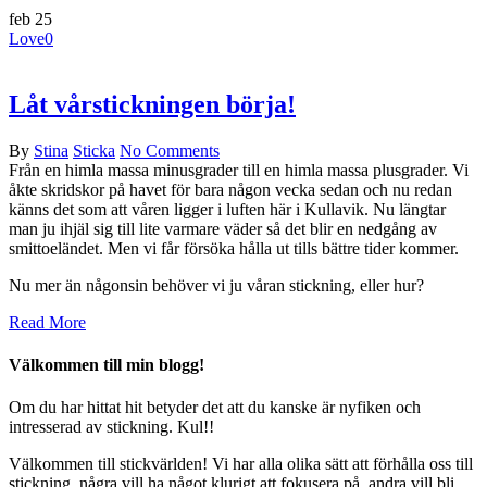
feb
25
Love
0
Låt vårstickningen börja!
By
Stina
Sticka
No Comments
Från en himla massa minusgrader till en himla massa plusgrader. Vi
åkte skridskor på havet för bara någon vecka sedan och nu redan
känns det som att våren ligger i luften här i Kullavik. Nu längtar
man ju ihjäl sig till lite varmare väder så det blir en nedgång av
smittoeländet. Men vi får försöka hålla ut tills bättre tider kommer.
Nu mer än någonsin behöver vi ju våran stickning, eller hur?
Read More
Välkommen till min blogg!
Om du har hittat hit betyder det att du kanske
är nyfiken och
intresserad av stickning. Kul!!
Välkommen till stickvärlden! Vi har alla olika sätt att förhålla oss till
stickning, några vill ha något klurigt att fokusera på, andra vill bli