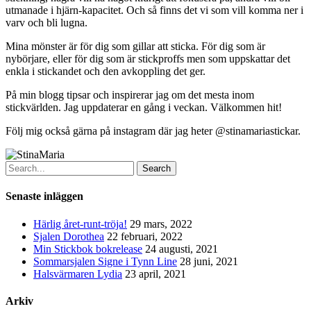
utmanade i hjärn-kapacitet. Och så finns det vi som vill komma ner i
varv och bli lugna.
Mina mönster är för dig som gillar att sticka. För dig
som är
nybörjare, eller för dig som är stickproffs men som uppskattar det
enkla i stickandet och den avkoppling det ger.
På min blogg tipsar och inspirerar jag om det mesta inom
stickvärlden. Jag uppdaterar en gång i veckan. Välkommen hit!
Följ mig också gärna på instagram där jag heter @stinamariastickar.
Search
Senaste inläggen
Härlig året-runt-tröja!
29 mars, 2022
Sjalen Dorothea
22 februari, 2022
Min Stickbok bokrelease
24 augusti, 2021
Sommarsjalen Signe i Tynn Line
28 juni, 2021
Halsvärmaren Lydia
23 april, 2021
Arkiv