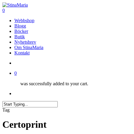
Skip
Clo
to
search
0
Me
main
Menu
Webbshop
content
Blogg
Böcker
Butik
Nyhetsbrev
Om StinaMaria
Kontakt
search
0
was successfully added to your cart.
Menu
Close
Tag
Search
Certoprint