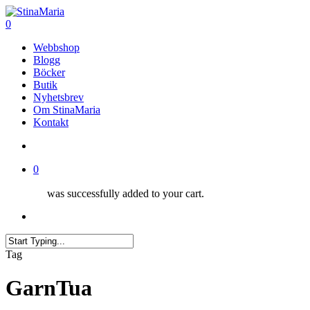
Skip
to
search
0
main
Menu
Webbshop
content
Blogg
Böcker
Butik
Nyhetsbrev
Om StinaMaria
Kontakt
search
0
was successfully added to your cart.
Menu
Close
Tag
Search
GarnTua