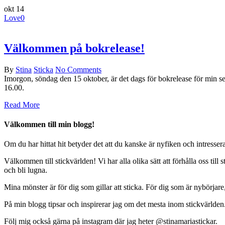
okt
14
Love
0
Välkommen på bokrelease!
By
Stina
Sticka
No Comments
Imorgon, söndag den 15 oktober, är det dags för bokrelease för min sena
16.00.
Read More
Välkommen till min blogg!
Om du har hittat hit betyder det att du kanske
är nyfiken och intresser
Välkommen till stickvärlden! Vi har alla olika sätt att förhålla oss till
och bli lugna.
Mina mönster är för dig som gillar att sticka. För dig
som är nybörjare,
På min blogg tipsar och inspirerar jag om det mesta inom stickvärlde
Följ mig också gärna på instagram där jag heter @stinamariastickar.