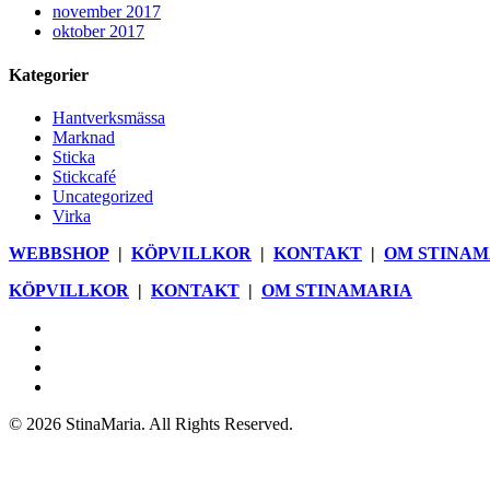
november 2017
oktober 2017
Kategorier
Hantverksmässa
Marknad
Sticka
Stickcafé
Uncategorized
Virka
WEBBSHOP
|
KÖPVILLKOR
|
KONTAKT
|
OM STINAM
KÖPVILLKOR
|
KONTAKT
|
OM STINAMARIA
facebook
pinterest
youtube
instagram
© 2026 StinaMaria. All Rights Reserved.
Close
Webbshop
Menu