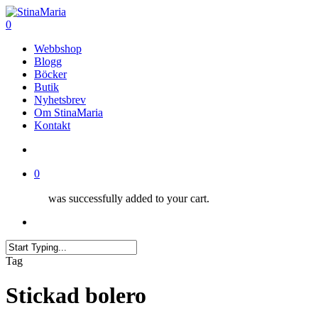
Skip
to
search
0
main
Menu
Webbshop
content
Blogg
Böcker
Butik
Nyhetsbrev
Om StinaMaria
Kontakt
search
0
was successfully added to your cart.
Menu
Close
Tag
Search
Stickad bolero