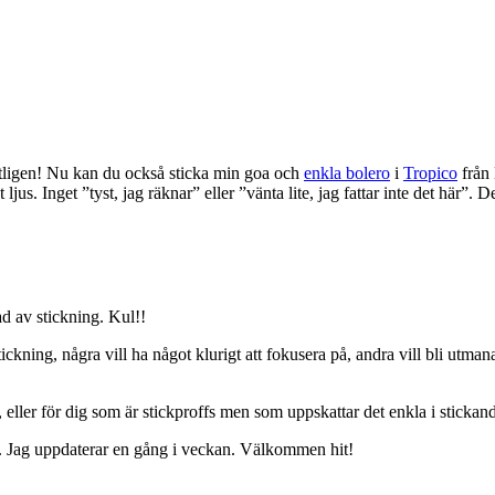
tligen! Nu kan du också sticka min goa och
enkla bolero
i
Tropico
från 
ljus. Inget ”tyst, jag räknar” eller ”vänta lite, jag fattar inte det här”. D
ad av stickning. Kul!!
 stickning, några vill ha något klurigt att fokusera på, andra vill bli utm
 eller för dig som är stickproffs men som uppskattar det enkla i stickan
n. Jag uppdaterar en gång i veckan. Välkommen hit!