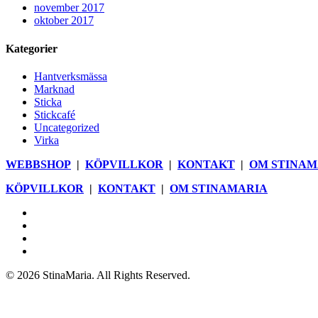
november 2017
oktober 2017
Kategorier
Hantverksmässa
Marknad
Sticka
Stickcafé
Uncategorized
Virka
WEBBSHOP
|
KÖPVILLKOR
|
KONTAKT
|
OM STINAM
KÖPVILLKOR
|
KONTAKT
|
OM STINAMARIA
facebook
pinterest
youtube
instagram
© 2026 StinaMaria. All Rights Reserved.
Close
Webbshop
Menu