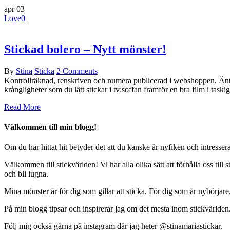
apr
03
Love
0
Stickad bolero – Nytt mönster!
By
Stina
Sticka
2 Comments
Kontrollräknad, renskriven och numera publicerad i webshoppen. Än
krångligheter som du lätt stickar i tv:soffan framför en bra film i taskigt 
Read More
Välkommen till min blogg!
Om du har hittat hit betyder det att du kanske
är nyfiken och intresser
Välkommen till stickvärlden! Vi har alla olika sätt att förhålla oss till
och bli lugna.
Mina mönster är för dig som gillar att sticka. För dig
som är nybörjare,
På min blogg tipsar och inspirerar jag om det mesta inom stickvärlde
Följ mig också gärna på instagram där jag heter @stinamariastickar.