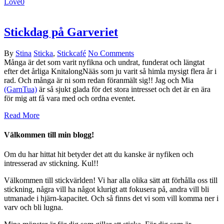
Love
0
Stickdag på Garveriet
By
Stina
Sticka
,
Stickcafé
No Comments
Många är det som varit nyfikna och undrat, funderat och längtat
efter det årliga KnitalongNääs som ju varit så himla mysigt flera år i
rad. Och många är ni som redan föranmält sig!! Jag och Mia
(GarnTua)
är så sjukt glada för det stora intresset och det är en ära
för mig att få vara med och ordna eventet.
Read More
Välkommen till min blogg!
Om du har hittat hit betyder det att du kanske
är nyfiken och
intresserad av stickning. Kul!!
Välkommen till stickvärlden! Vi har alla olika sätt att förhålla oss till
stickning, några vill ha något klurigt att fokusera på, andra vill bli
utmanade i hjärn-kapacitet. Och så finns det vi som vill komma ner i
varv och bli lugna.