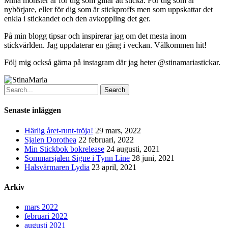
Mina mönster är för dig som gillar att sticka. För dig
som är
nybörjare, eller för dig som är stickproffs men som uppskattar det
enkla i stickandet och den avkoppling det ger.
På min blogg tipsar och inspirerar jag om det mesta inom
stickvärlden. Jag uppdaterar en gång i veckan. Välkommen hit!
Följ mig också gärna på instagram där jag heter @stinamariastickar.
Search
Senaste inläggen
Härlig året-runt-tröja!
29 mars, 2022
Sjalen Dorothea
22 februari, 2022
Min Stickbok bokrelease
24 augusti, 2021
Sommarsjalen Signe i Tynn Line
28 juni, 2021
Halsvärmaren Lydia
23 april, 2021
Arkiv
mars 2022
februari 2022
augusti 2021