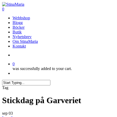
Skip
Clo
to
search
0
Me
main
Menu
Webbshop
content
Blogg
Böcker
Butik
Nyhetsbrev
Om StinaMaria
Kontakt
search
0
was successfully added to your cart.
Menu
Close
Tag
Search
Stickdag på Garveriet
sep
03